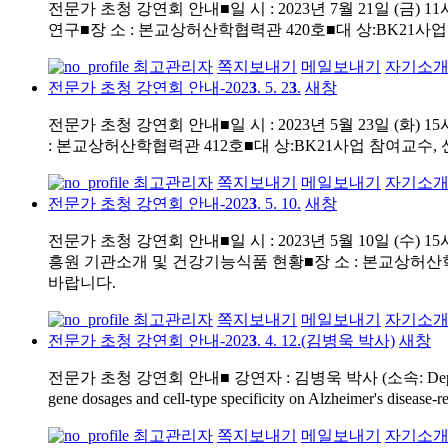
전문가 초청 강연회 안내■일 시 : 2023년 7월 21일 (금
연구■장 소 : 본교상허산학협력관 420호■대 상:BK21
최고관리자
쪽지보내기
메일보내기
자기소
전문가 초청 강연회 안내-202
3
. 5. 2
3
.
새창
전문가 초청 강연회 안내■일 시 : 2023년 5월 23일 (
: 본교상허산학협력관 412호■대 상:BK21사업 참여교수
최고관리자
쪽지보내기
메일보내기
자기소
전문가 초청 강연회 안내-202
3
. 5. 10.
새창
전문가 초청 강연회 안내■일 시 : 2023년 5월 10일
흥원 기관소개 및 건강기능식품 현황■장 소 : 본교상허산학
바랍니다.
최고관리자
쪽지보내기
메일보내기
자기소
전문가 초청 강연회 안내-202
3
. 4. 12.(김병욱 박사)
새창
전문가 초청 강연회 안내■ 강연자 : 김병욱 박사 (소속: Department of Medi
gene dosages and cell-type specificity on Alzheimer's disea
최고관리자
쪽지보내기
메일보내기
자기소