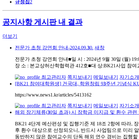
규정집
2
공지사항 게시판 내 결과
더보기
전문가 초청 강연회 안내-2024.09.
3
0.
새창
전문가 초청 강연회 안내■일 시 : 2024년 9월 30일 (월) 19:00 ~ 
장 소 : 본교상허산학협력관 412호■대 상:BK21사업 
최고관리자
쪽지보내기
메일보내기
자기소
[BK21 참여대학원생] 건국대, 학원창립 9
3
주년 기념식 K
https://www.news1.kr/articles/5413162
최고관리자
쪽지보내기
메일보내기
자기소
해외 장기체류(
3
0일 초과) 시 장학금 미지급 및 환수 관련
BK21 4단계 예산편성 및 집행기준 제 18조 2항에 따
후 환수 대상으로 선정되오니, 반드시 사업팀으로 미리 알
동반하지 않은 참여교수의 단독 해외 연수 경비는 집행할 