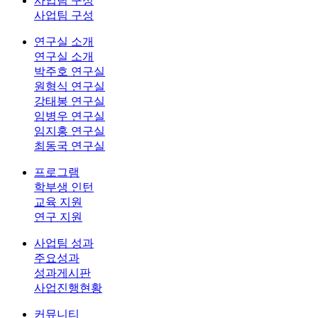
사업팀 구성
사업팀 구성
연구실 소개
연구실 소개
박주호 연구실
원형식 연구실
강태봉 연구실
임병우 연구실
임지홍 연구실
최동국 연구실
프로그램
학부생 인턴
교육 지원
연구 지원
사업팀 성과
주요성과
성과게시판
사업진행현황
커뮤니티